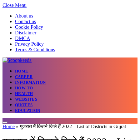
Close Menu
About us
Contact us
Cookie Policy
Disclaimer
DMCA
Privacy Policy
Terms & Conditions
HOME
CAREER
INFORMATION
HOW TO
HEALTH
WEBSITES
QUOTES
EDUCATION
Home
»
गुजरात में कितने जिले हैं 2022 – List of Districts in Gujrat