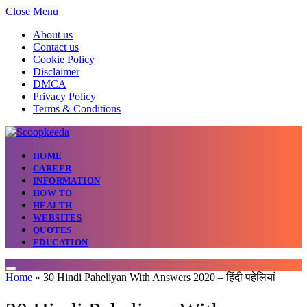
Close Menu
About us
Contact us
Cookie Policy
Disclaimer
DMCA
Privacy Policy
Terms & Conditions
HOME
CAREER
INFORMATION
HOW TO
HEALTH
WEBSITES
QUOTES
EDUCATION
Home
»
30 Hindi Paheliyan With Answers 2020 – हिंदी पहेलियां